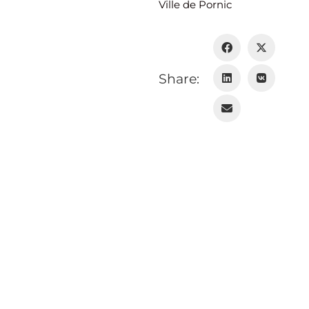
Ville de Pornic
Share:
Mentions légales
Politique de confidentialité
Contact 
© Copyright 2023